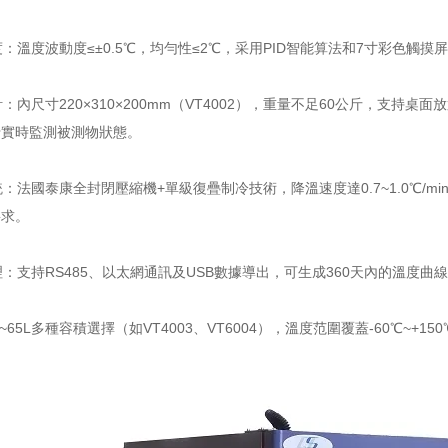
溫度波動度≤±0.5℃，均勻性≤2℃，采用PID智能算法和7寸彩色觸摸
內尺寸220×310×200mm（VT4002），重量不足60公斤，支持
于實時監測被測物狀態。
法國泰康全封閉壓縮機+單級復疊制冷技術，降溫速度達0.7~1.0℃/min，
要求。
支持RS485、以太網通訊及USB數據導出，可生成360天內的溫度曲線報
~65L多種容積選擇（如VT4003、VT6004），溫度范圍覆蓋-60℃~