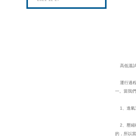
高低溫試
運行過程
一。當我們
1、進氣
2、壓縮
的，所以