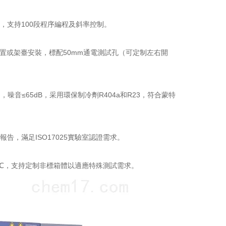
屏，支持100段程序編程及斜率控制。
桌面放置或架臺安裝，標配50mm通電測試孔（可定制左右開
噪音≤65dB，采用環保制冷劑R404a和R23，符合蒙特
告，滿足ISO17025實驗室認證需求。
+150℃，支持定制非標箱體以適應特殊測試需求。