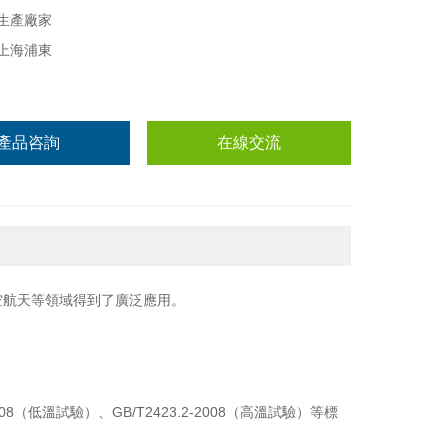
生產廠家
上海浦東
產品咨詢
在線交流
空航天等領域得到了廣泛應用。
08（低溫試驗）、GB/T2423.2-2008（高溫試驗）等標