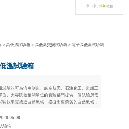
掃一掃，
添加
微信
心
>
高低溫試驗箱
>
高低溫交變試驗箱
> 電子高低溫試驗箱
低溫試驗箱
：
溫試驗箱可為汽車制造、航空航天、石油化工、造船工
單位、大專院校相關單位的實驗部門提供一個試驗所需
試驗效果更接近自然氣候，模擬出更惡劣的自然氣候，
所測樣品的可靠性。為測試數據的準確性和穩定性提供
2026-05-09
試驗箱