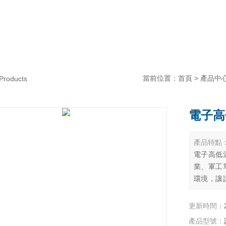
當前位置：
首頁
>
產品中
Products
電子高
產品特點
電子高低
業、軍工
環境，讓
從而提高
條件。
更新時間：
產品型號：