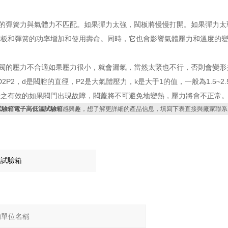
的彈簧力與氣體力不匹配。如果彈力太強，閥板將慢慢打開。如果彈力太
閥板和彈簧的功率增加和使用壽命。同時，它也會影響氣體壓力和溫度的
閥的壓力不合適如果壓力很小，就會漏氣，當然太緊也不行，否則會變形
/4D2P2，d是閥腔的直徑，P2是大氣體壓力，k是大于1的值，一般為1.5~2.5
行之有效的如果閥門出現故障，閥蓋將不可避免地變熱，壓力將會不正常
試驗箱電子高低溫試驗箱
感興趣，想了解更詳細的產品信息，填寫下表直接與廠家聯系
：