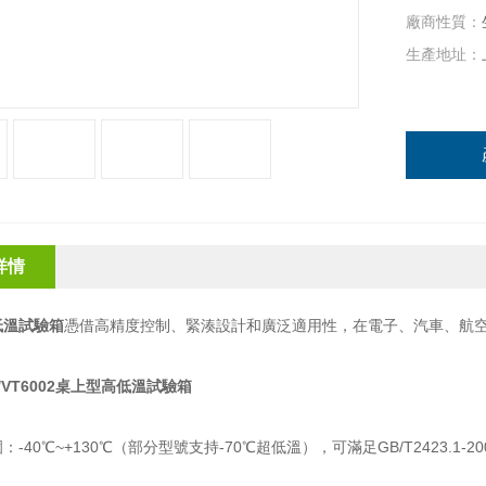
廠商性質：
生產地址：
詳情
低溫試驗箱
憑借高精度控制、緊湊設計和廣泛適用性，在電子、汽車、航
/VT6002桌上型高低溫試驗箱
40℃~+130℃（部分型號支持-70℃超低溫），可滿足GB/T2423.1-20