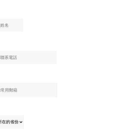
：
：
：