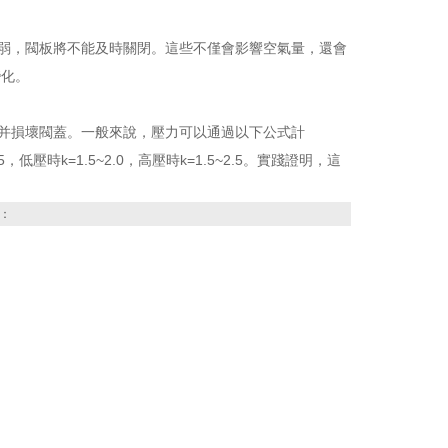
弱，閥板將不能及時關閉。這些不僅會影響空氣量，還會
變化。
并損壞閥蓋。一般來說，壓力可以通過以下公式計
，低壓時k=1.5~2.0，高壓時k=1.5~2.5。實踐證明，這
。
：