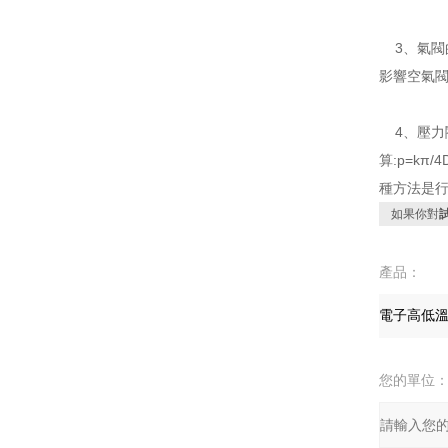
3、氣閥
影響空氣
4、壓力
算:p=kπ
種方法是
如果你對
產品：
您的單位